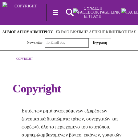
Skip
ΣΥΝΔΕΣΗ
to
MENU
ΕΓΓΡΑΦΉ
content
S
ΔΉΜΟΣ ΑΓΊΟΥ ΔΗΜΗΤΡΊΟΥ
ΣΧΈΔΙΟ ΒΙΏΣΙΜΗΣ ΑΣΤΙΚΉΣ ΚΙΝΗΤΙΚΌΤΗΤΑΣ
Newsletter
COPYRIGHT
Copyright
Εκτός των ρητά αναφερόμενων εξαιρέσεων
(πνευματικά δικαιώματα τρίτων, συνεργατών και
φορέων), όλο το περιεχόμενο του ιστοτόπου,
συμπεριλαμβανομένων βίντεο, εικόνων, γραφικών,